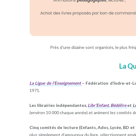
Près d’une dizaine sont organisés, le plus fré
La Qui
La Ligue de l’Enseignement
– Fédération d’Indre-et-L
1971.
Les librairies indépendante
s,
Libr’Enfant
,
Bédélire
et
L
(environ 10 000 chaque année) et animent les comités de
Cinq comités de lecture (Enfants, Ados, Lycée, BD e
plus simplement d’amoureux du livre, sélectionnent envi