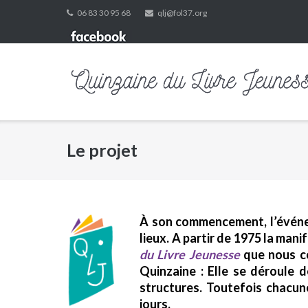
Skip
06 83 30 95 68
qlj@fol37.org
to
content
Le projet
À son commencement, l’événeme
lieux. A partir de 1975 la man
du Livre Jeunesse
que nous co
Quinzaine : Elle se déroule 
structures. Toutefois chacun
jours.