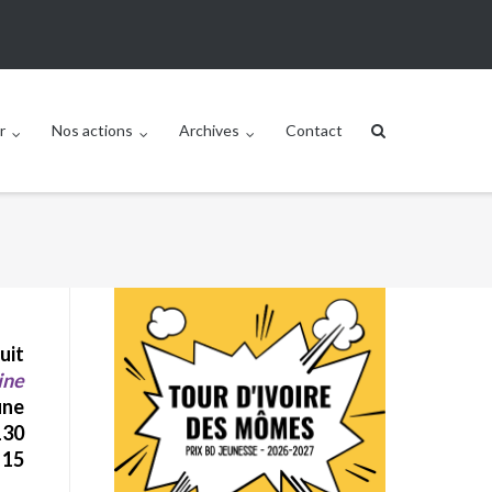
r
Nos actions
Archives
Contact
uit
ine
une
130
 15