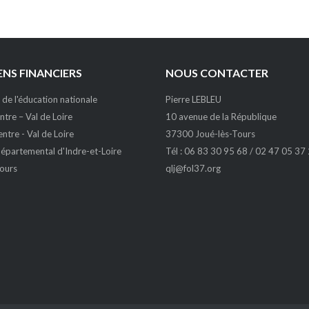
NS FINANCIERS
NOUS CONTACTER
 de l'éducation nationale
Pierre LEBLEU
tre – Val de Loire
10 avenue de la République
ntre - Val de Loire
37300 Joué-lès-Tours
épartemental d'Indre-et-Loire
Tél : 06 83 30 95 68 / 02 47 05 37
Tours
qlj@fol37.org