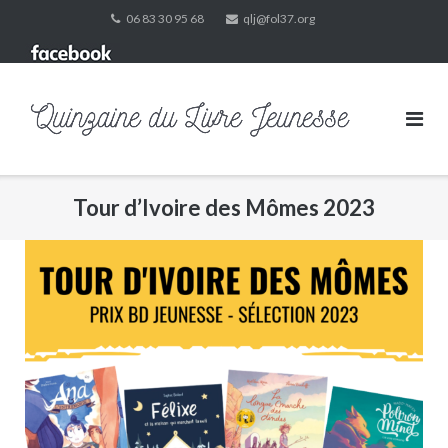
Skip
06 83 30 95 68
qlj@fol37.org
to
content
Tour d’Ivoire des Mômes 2023