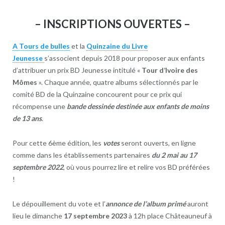
– INSCRIPTIONS OUVERTES –
A Tours de bulles
et la
Quinzaine du Livre
Jeunesse
s’associent depuis 2018 pour proposer aux enfants
d’attribuer un prix BD Jeunesse intitulé «
Tour d’Ivoire des
Mômes
». Chaque année, quatre albums sélectionnés par le
comité BD de la Quinzaine concourent pour ce prix qui
récompense une
bande dessinée destinée aux enfants de moins
de 13 ans
.
Pour cette 6ème édition, les
votes
seront ouverts, en ligne
comme dans les établissements partenaires
du
2 mai au 17
septembre 2022
, où vous pourrez lire et relire vos BD préférées
!
Le dépouillement du vote et l’
annonce de l’album primé
auront
lieu le dimanche
17 septembre 2023
à 12h place Châteauneuf à