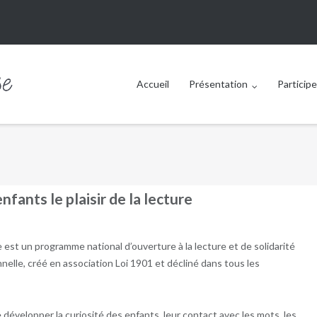
Accueil
Présentation
Participe
nfants le plaisir de la lecture
re est un programme national d’ouverture à la lecture et de solidarité
nelle, créé en association Loi 1901 et décliné dans tous les
e développer la curiosité des enfants, leur contact avec les mots, les