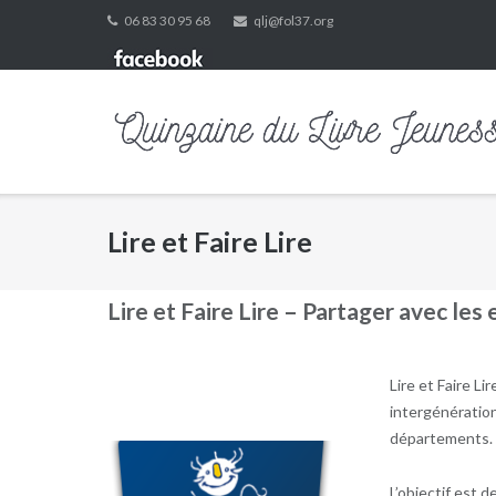
Skip
06 83 30 95 68
qlj@fol37.org
to
content
Lire et Faire Lire
Lire et Faire Lire – Partager avec les e
Lire et Faire Li
intergénération
départements.
L’objectif est d