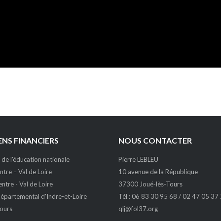
NS FINANCIERS
NOUS CONTACTER
 de l'éducation nationale
Pierre LEBLEU
tre – Val de Loire
10 avenue de la République
ntre - Val de Loire
37300 Joué-lès-Tours
épartemental d'Indre-et-Loire
Tél : 06 83 30 95 68 / 02 47 05 37
Tours
qlj@fol37.org